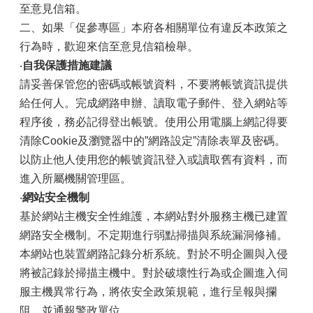
至意見信箱。
二、如果「促參專區」本府各相關單位有違反本政策之
行為時，歡迎來信至意見信箱檢舉。
‧
自我保護措施建議
請妥善保管您的密碼或帳號資料，不要將帳號資訊提供
給任何人。完成網路申辦、讀取電子郵件、登入網站等
程序後，務必記得登出帳號。使用公用電腦上網記得要
清除Cookie及瀏覽器中的”網路設定”清除表單及密碼。
以防止他人使用您的帳號資訊登入或讀取舊有資料，而
進入所屬機關管理區。
‧
網站安全機制
基於網站主機安全性維護，本網站對外服務主機已建置
網路安全機制。不定期進行弱點掃描與系統漏洞修補。
本網站也裝置網路記錄分析系統。對於不明企圖與入侵
將被記錄於掃描主機中。對於破壞性行為或企圖進入伺
服主機異常行為，將依安全政策規範，進行呈報與攔
阻，並通報警政單位。